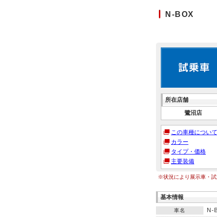
N-BOX
所在店舗
鷺沼店
この車種につい
カラー
タイプ・価格
主要装備
※状況により展示車・試
基本情報
N-
車名