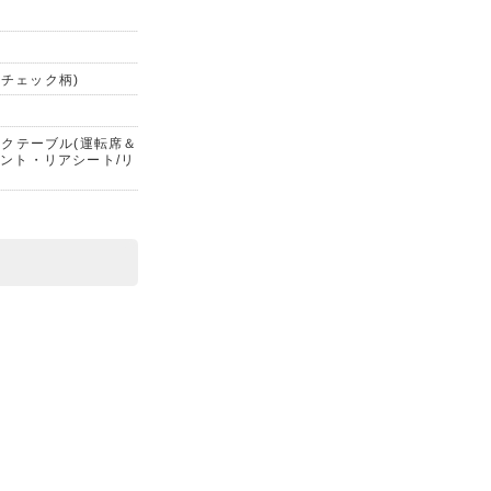
(チェック柄)
クテーブル(運転席＆
ロント・リアシート/リ