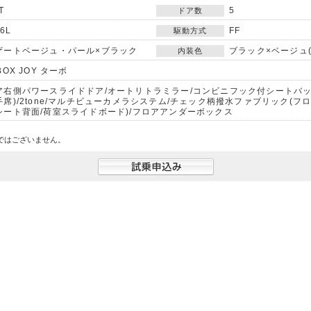
T
5
ドア数
66L
FF
駆動方式
ザートベージュ・パール×ブラック
ブラック×ベージュ
内装色
BOX JOY ターボ
ア右側パワースライドドア/オートリトラミラー/コンビニフック付シートバッ
手席)/2tone/マルチビューカメラシステム/チェック柄撥水ファブリック(フ
シート背面/荷室スライドボード)/フロアアンダーボックス
ではございません。