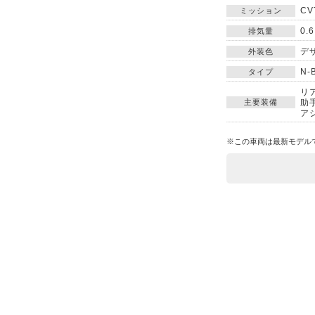
CV
ミッション
0.
排気量
デ
外装色
N-
タイプ
リ
主要装備
助
ア
※この車両は最新モデル