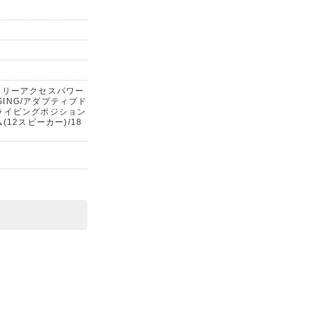
ズフリーアクセスパワー
SING/アダプティブド
ライビングポジション
12スピーカー)/18