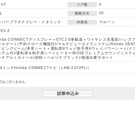
CVT
5
ドア数
0L
FF
駆動方式
ーパープラチナグレー・メタリック
マルーン
内装色
HEV Z
onda CONNECTディスプレー＋ETC2.0車載器＋ワイヤレス充電器/ハン
ールゲート(予約クローズ機能付)/マルチビューカメラシステム/Honda SEN
イビングビーム/本革シート＋運転席8ウェイ助手席4ウェイパワーシート(ド
ステム付)/運転席＆助手席シートヒーター/BOSEプレミアムサウンドシステム(
ンチアルミホイール(切削＋ベルリナブラック)/後退出庫サポート
.4インチHonda CONNECTナビ（LXM-237VFLi）
ではございません。