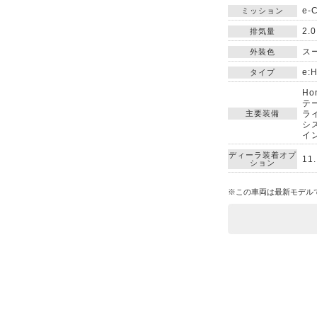
e-
ミッション
2.
排気量
ス
外装色
e:
タイプ
H
テ
主要装備
ラ
シ
イ
ディーラ装着オプ
11
ション
※この車両は最新モデル