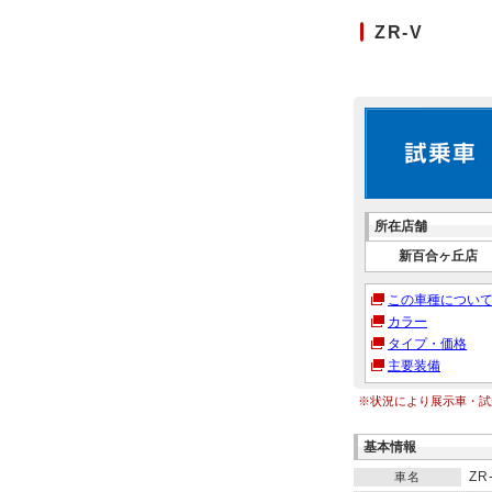
ZR-V
所在店舗
新百合ヶ丘店
この車種につい
カラー
タイプ・価格
主要装備
※状況により展示車・試
基本情報
ZR
車名