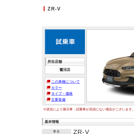
ZR-V
所在店舗
鷺沼店
この車種について
カラー
タイプ・価格
主要装備
※状況により展示車・試乗車が店頭にない場合がございます
基本情報
ZR-V
車名