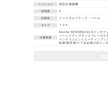
固定比減速機
ミッション
0
排気量
クリスタルブラック・パール
外装色
ＴＯＰ
タイプ
Honda SENSING/12.8
＋ヘッドアップディスプレー(11.
主要装備
インテリジェントヒーティングシス
転席/助手席/リア左右席)/18イ