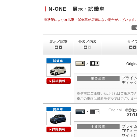
N-ONE 展示・試乗車
※状況により展示車・試乗車が店頭にない場合がございます
展示／試乗
外装／内装
タイ
Origin
プライ
主要装備
ディッ
※事前にご連絡いただければご用意で
※この車両は最新モデルではございま
Original 特別
STYL
プライム
主要装備
TFTメ
ワイト)