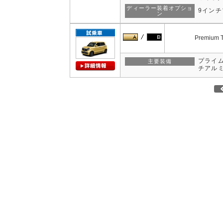
ディーラー装着オプショ
9イン
ン
Premium T
プライム
主要装備
チアルミ