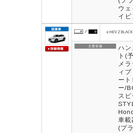
(プ
ウェ
イビ
e:HEV Z BLACK
主要装備
ハン
ト(
メラ
ィブ
ート
ー/
スピ
STY
Hon
車載
(プ