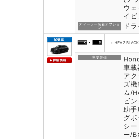
ウェ
イビ
ディーラー装着オプショ
ドラ
ン
e:HEV Z BLACK
主要装備
Hon
車載
アク
ズ機
ム/
ビン
助手
グポ
シー
ー/