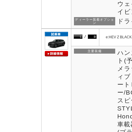
ウェ
イビ
ディーラー装着オプショ
ドラ
ン
e:HEV Z BLACK
主要装備
ハン
ト(
メラ
ィブ
ート
ー/
スピ
STY
Hon
車載