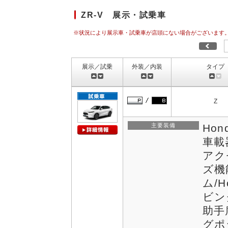
ZR-V 展示・試乗車
※状況により展示車・試乗車が店頭にない場合がございます
展示／試乗
外装／内装
タイプ
Z
主要装備
Hon
車載
アク
ズ機
ム/
ビン
助手
グポ