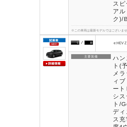
スピ
アル
ク)/
※この車両は最新モデルではございま
e:HEV Z
主要装備
ハン
ト(
メラ
ィブ
ート
シス
ト/G
ディ
ス充
席4