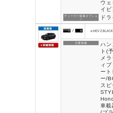
ウェ
イビ
ディーラー装着オプショ
ドラ
ン
e:HEV Z BLACK
主要装備
ハン
ト(
メラ
ィブ
ート
ー/
スピ
STY
Hon
車載
(プ