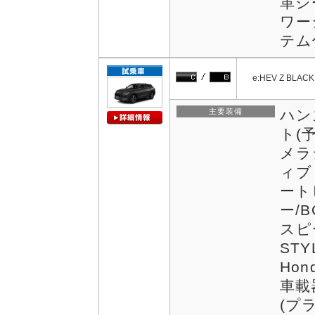
革シ
ワー
テム付
e:HEV Z BLACK
主要装備
ハン
ト(
メラ
ィブ
ート
ー/
スピ
STY
Hon
車載
(プ