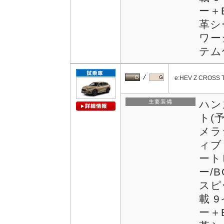
ー＋
革シ
ワー
テム付
e:HEV Z CROSS 
主要装備
ハン
ト(
メラ
ィブ
ート
ー/
スピ
載 
ー＋