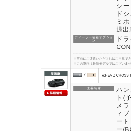
シー
ドシ
ミホ
退出
ディーラー装着オプショ
ドラ
ン
CON
※事前にご連絡いただければご用意で
※この車両は最新モデルではございま
e:HEV Z CROSS 
主要装備
ハン
ト(
メラ
ィブ
ート
ー/