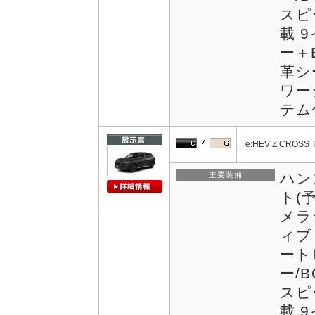
スピ
載 
ー＋
革シ
ワー
テム付
e:HEV Z CROSS 
主要装備
ハン
ト(
メラ
ィブ
ート
ー/
スピ
載 