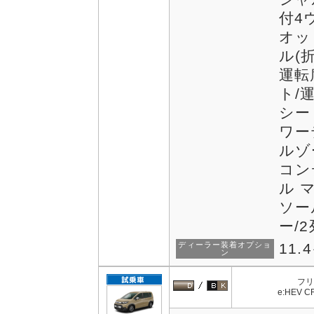
付4
オッ
ル(
運転
ト/
シー
ワー
ルゾ
コン
ル 
ソー
ー/
ディーラー装着オプショ
11.
ン
フリ
e:HEV C