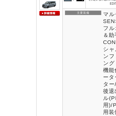
EDI
主要装備
マル
SE
フル
＆助
CON
シャ
ンフ
ング
機能
ータ
ター/
後退
ル(P
用)/
用装