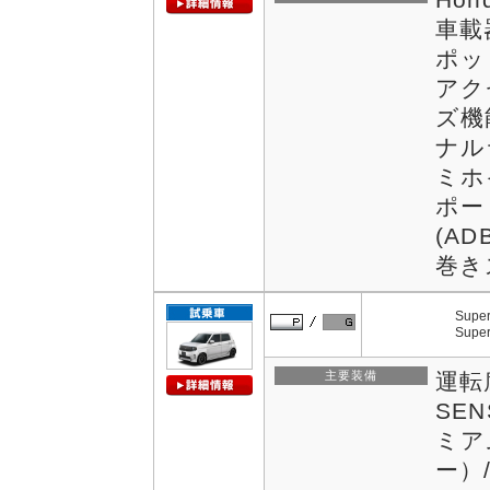
車載
ポッ
アク
ズ機
ナル
ミホ
ポー
(A
巻き
Supe
Supe
主要装備
運転
SEN
ミア
ー）/