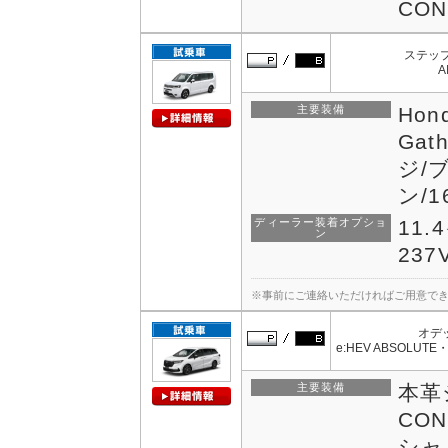
CO
ステップ
A
主要装備
Hon
Ga
ジ/
ン/
ディーラー装着オプショ
11.
ン
237
※事前にご連絡いただければご用意で
オデ
e:HEV ABSOLUTE・
主要装備
本革シ
CON
シャ