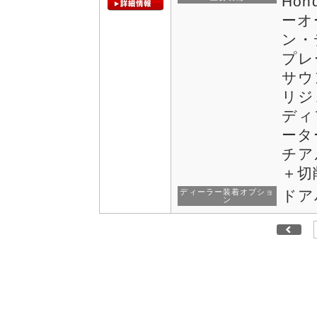
Hon
ーオ
ン・
プレ
サウ
リジ
ディ
ータ
チア
＋切
ディーラー装着オプショ
ドア
ン