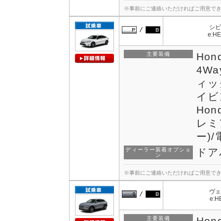
※事前にご連絡いただければご用意で
シビ
e:HE
主要装備
Hon
4W
ィッ
イビ
Ho
レミ
ー)
ディーラー装着オプショ
ドア
ン
※事前にご連絡いただければご用意で
ヴェ
e:H
主要装備
Hon