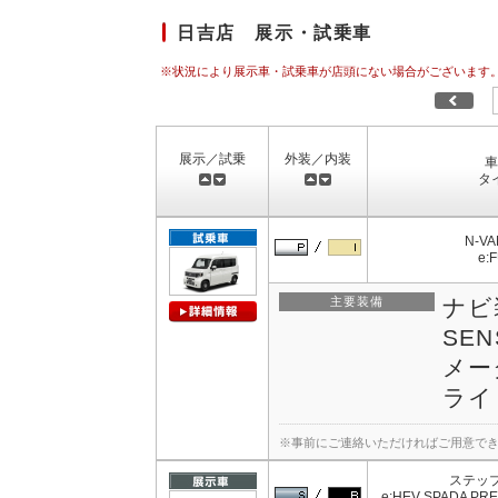
日吉店 展示・試乗車
※状況により展示車・試乗車が店頭にない場合がございます
展示／試乗
外装／内装
車
タ
N-VA
e:
主要装備
ナビ
SEN
メー
ライ
※事前にご連絡いただければご用意で
ステップ
e:HEV SPADA PRE