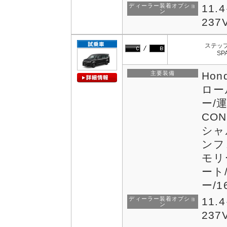
ディーラー装着オプショ
11.
ン
237
ステップ
SP
主要装備
Ho
ロー
ー/
CON
シャ
ンフ
モリ
ート
ー/
ディーラー装着オプショ
11.
ン
237