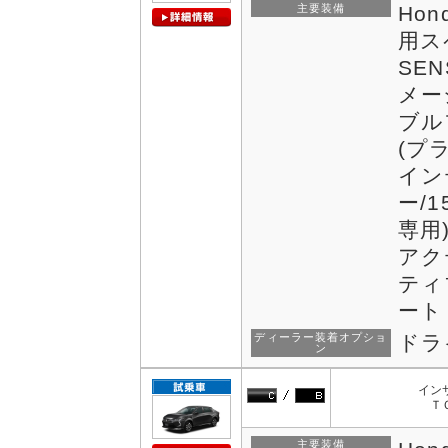
主要装備
Hon
用ス
SE
メー
ブル
(プ
イン
ー/
専用
アク
ティ
ート
ディーラー装着オプショ
ドラ
ン
イン
Ｔ
主要装備